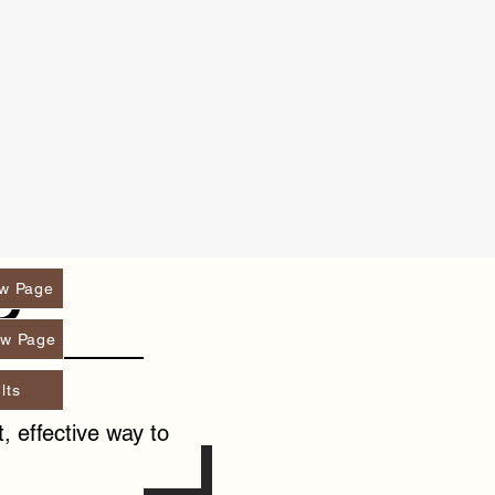
G
w Page
w Page
lts
, effective way to