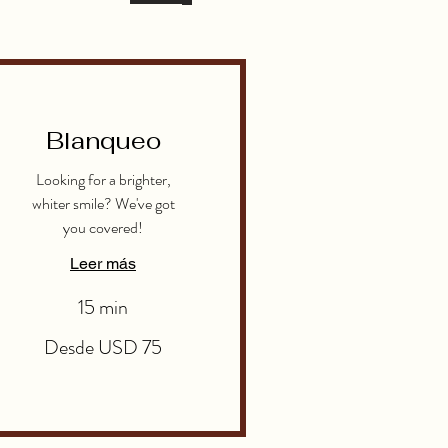
Blanqueo
Looking for a brighter,
whiter smile? We've got
you covered!
Leer más
15 min
Desde
Desde USD 75
75
dólares
estadounidenses