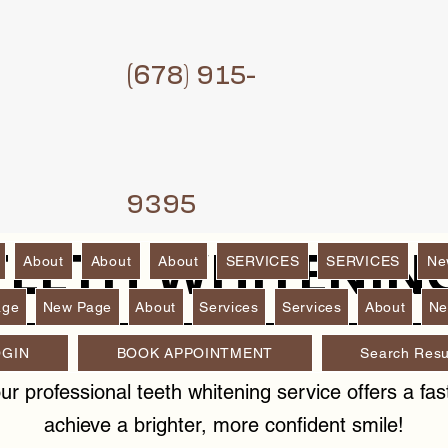
(6
78) 915-
9395
TEETH WHITENIN
About
About
About
SERVICES
SERVICES
Ne
age
New Page
About
Services
Services
About
Ne
OGIN
BOOK APPOINTMENT
Search Resu
r professional teeth whitening service offers a fast
achieve a brighter, more confident smile!