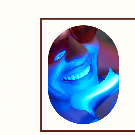
hitening
ce stubborn
e, wine,
ring visible
ession.
ptions, our
under the
fessionals,
ith minimal