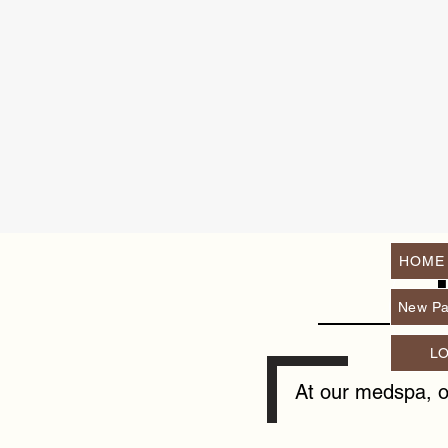
HOME
New P
L
At our medspa, ou