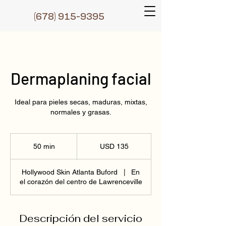
(6
78) 915-9395
Dermaplaning facial
Ideal para pieles secas, maduras, mixtas,
normales y grasas.
135
dólares
50 min
5
USD 135
estadounidenses
0
Hollywood Skin Atlanta Buford
|
En
m
el corazón del centro de Lawrenceville
i
n
Descripción del servicio