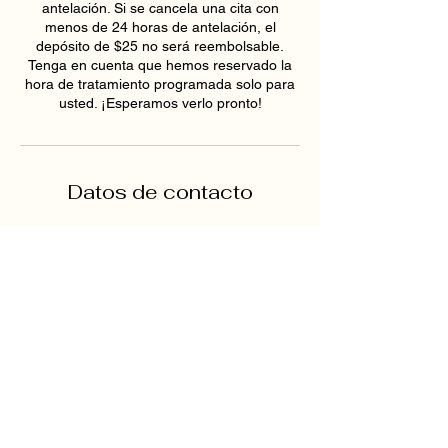
antelación. Si se cancela una cita con
menos de 24 horas de antelación, el
depósito de $25 no será reembolsable.
Tenga en cuenta que hemos reservado la
hora de tratamiento programada solo para
usted. ¡Esperamos verlo pronto!
Datos de contacto
1819 Buford Hwy NE ste a,
Buford, GA 30518, USA
6789159395
hollywoodskinatlantaspa@gmai
l.com
193 East Pike Street,
Lawrenceville, GA, USA
6789159395
hollywoodskinatlantaspa@gmai
l.com