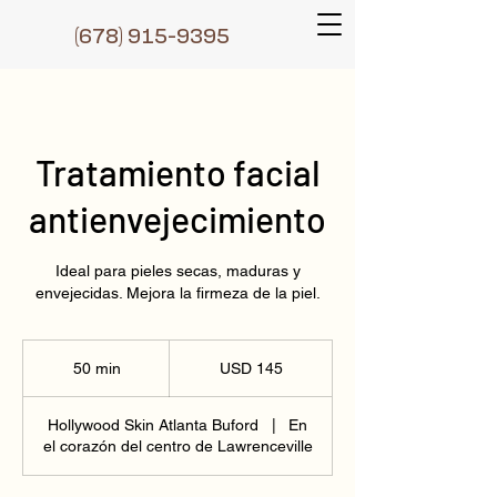
(6
78) 915-9395
Tratamiento facial
antienvejecimiento
Ideal para pieles secas, maduras y
envejecidas. Mejora la firmeza de la piel.
145
dólares
50 min
5
USD 145
estadounidenses
0
Hollywood Skin Atlanta Buford
|
En
m
el corazón del centro de Lawrenceville
i
n