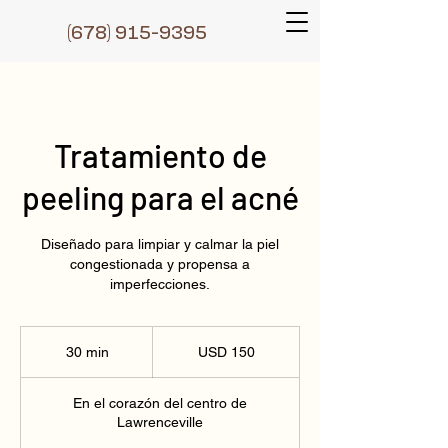
(6
78) 915-9395
Tratamiento de
peeling para el acné
Diseñado para limpiar y calmar la piel
congestionada y propensa a
imperfecciones.
150
dólares
30 min
3
USD 150
estadounidenses
0
En el corazón del centro de
m
Lawrenceville
i
n