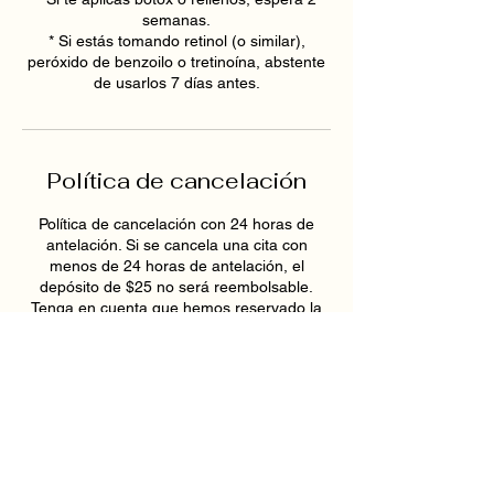
semanas.
* Si estás tomando retinol (o similar),
peróxido de benzoilo o tretinoína, abstente
de usarlos 7 días antes.
Política de cancelación
Política de cancelación con 24 horas de
antelación. Si se cancela una cita con
menos de 24 horas de antelación, el
depósito de $25 no será reembolsable.
Tenga en cuenta que hemos reservado la
hora de tratamiento programada solo para
usted. ¡Esperamos verlo pronto!
Datos de contacto
193 East Pike Street, Lawrenceville, GA,