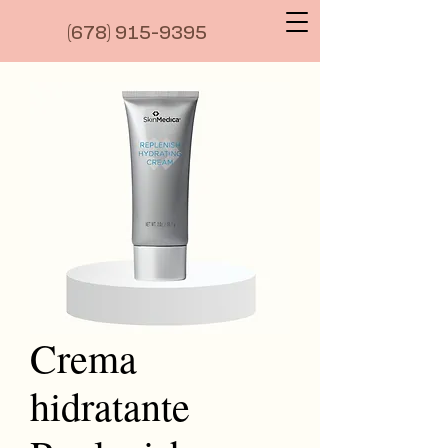
(6
78) 915-9395
Crema
hidratante