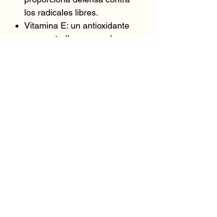
los radicales libres.
Vitamina E: un antioxidante
superestrella que ayuda a
defenderse de los radicales
libres y ayuda a mantener la
barrera de humedad natural
de la piel.
Bisabolol (agente derivado de
la manzanilla): un ingrediente
natural que ayuda a calmar y
aliviar la piel.
Extracto de hoja de té verde:
proporciona una rica defensa
antioxidante contra el daño de
los radicales libres.
Hialuronato de sodio: ayuda a