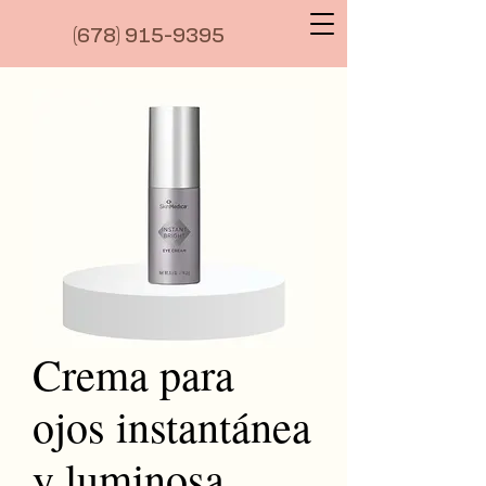
(6
78) 915-9395
Crema para
ojos instantánea
y luminosa