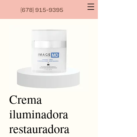
(6
78) 915-9395
Crema
iluminadora
restauradora