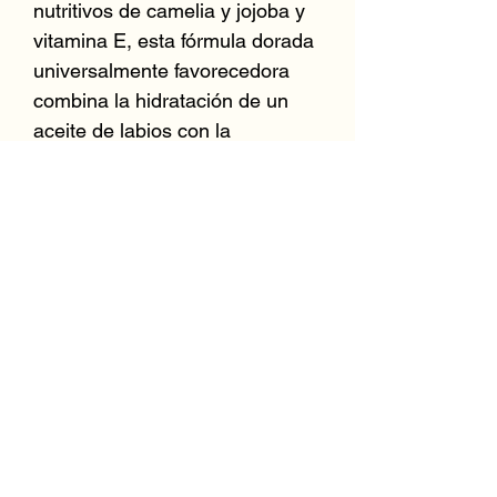
nutritivos de camelia y jojoba y 
vitamina E, esta fórmula dorada 
universalmente favorecedora 
combina la hidratación de un 
aceite de labios con la 
apariencia de labios más 
carnosos de un brillo de labios. 
Infundido con nuestro complejo 
Plant Protection® rico en 
antioxidantes, este aceite ayuda 
a aliviar los labios secos para 
una boca nutrida y protegida. 
¡Brillar!