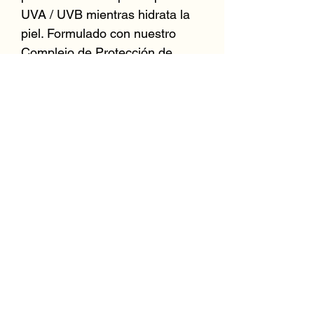
UVA / UVB mientras hidrata la 
piel. Formulado con nuestro 
Complejo de Protección de 
Plantas rico en antioxidantes, 
este protector solar sedoso para 
el rostro brinda una protección 
ligera como el aire que es 
increíble por sí solo o se coloca 
perfectamente debajo del 
maquillaje.