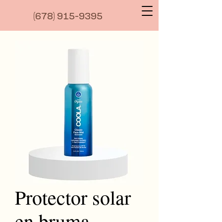
(6
78) 915-9395
Protector solar
en bruma