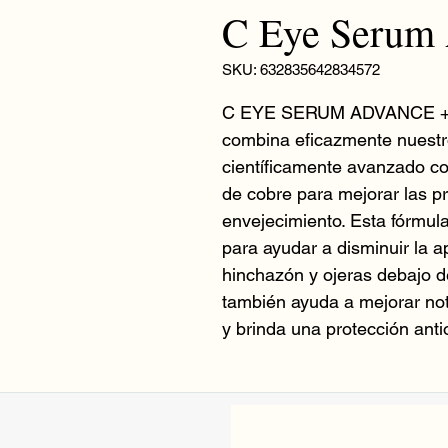
C Eye Serum
SKU: 632835642834572
C EYE SERUM ADVANCE + es
combina eficazmente nuestro
científicamente avanzado con
de cobre para mejorar las p
envejecimiento. Esta fórmu
para ayudar a disminuir la a
hinchazón y ojeras debajo
también ayuda a mejorar nota
y brinda una protección ant