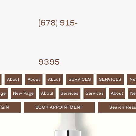
(6
78) 915-
9395
About
About
About
SERVICES
SERVICES
Ne
age
New Page
About
Services
Services
About
Ne
OGIN
BOOK APPOINTMENT
Search Resu