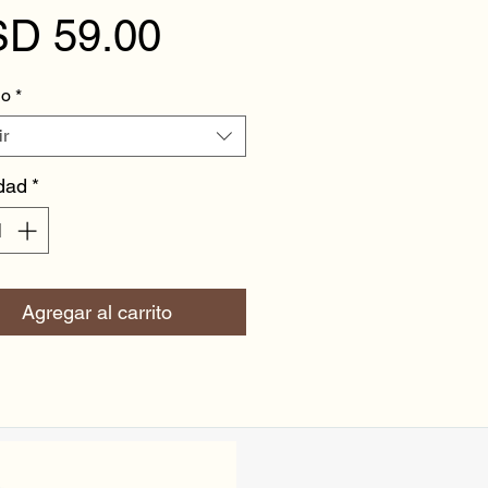
Precio
D 59.00
ño
*
ir
dad
*
Agregar al carrito