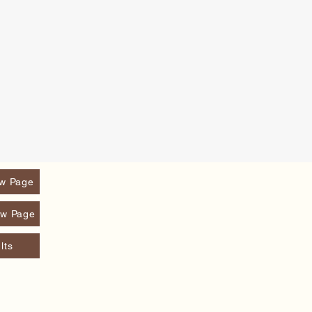
w Page
w Page
lts